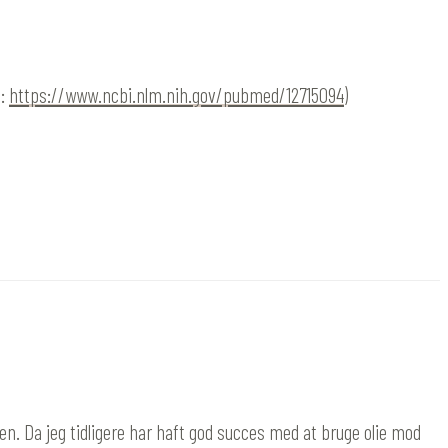
e:
https://www.ncbi.nlm.nih.gov/pubmed/12715094
)
den. Da jeg tidligere har haft god succes med at bruge olie mod