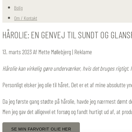
Bolig
Om / Kontakt
HÅROLIE: EN GENVEJ TIL SUNDT OG GLANS
13. marts 2023
Af
Mette Møllebjerg
| Reklame
Hårolie kan virkelig gøre underværker, hvis det bruges rigtigt. 
Personligt elsker jeg olie til håret. Det er et af mine absolut
Da jeg første gang stødte på hårolie, havde jeg nærmest dømt det 
Men jeg gav det alligevel et forsøg og fandt hurtigt ud af, at pro
SE MIN FARVORIT OLIE HER