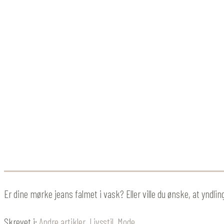
Er dine mørke jeans falmet i vask? Eller ville du ønske, at yndl
Skrevet i:
Andre artikler
,
Livsstil
,
Mode