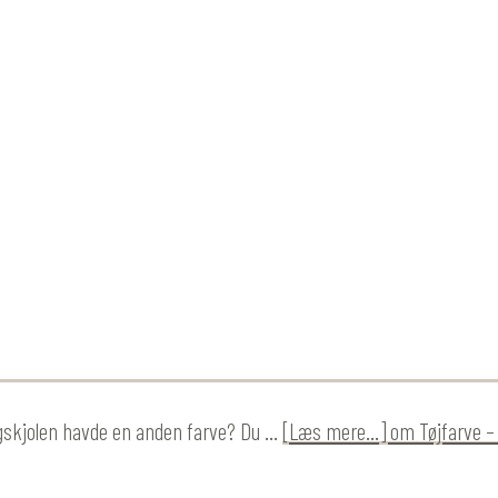
ingskjolen havde en anden farve? Du …
[Læs mere...]
om Tøjfarve –