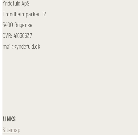
Yndefuld ApS
Trondheimparken 12
5400 Bogense
CVR: 41636637
mail@yndefuld.dk
LINKS
Sitemap